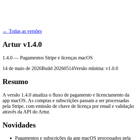
Artur
Assistente de IA
Simuladores
Preços
Guias
macOS
Entrar
Começar grátis
← Todas as versões
Artur v
1.4.0
1.4.0 — Pagamentos Stripe e licenças macOS
14 de maio de 2026
Build
20260514
Versão mínima: v
1.0.0
Resumo
A versão 1.4.0 atualiza o fluxo de pagamento e licenciamento da
app macOS. As compras e subscrições passam a ser processadas
pela Stripe, com emissão de chave de licença por email e validação
através da API do Artur.
Novidades
Pagamentos e subscrições da app macOS processados pela