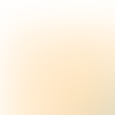
Artur
Assistente de IA
Simuladores
Preços
Guias
macOS
Entrar
Começar grátis