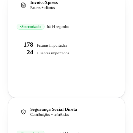
InvoiceXpress
Faturas + clientes
Nome da conta
Nome da conta
Sincronizado
há 14 segundos
minhaempresa
minhaempresa
178
Chave de API
Chave de API
Faturas importadas
24
Clientes importados
••••••••••••••••
••••••••••••••••
Segurança Social Direta
Contribuições + referências
NISS
NISS