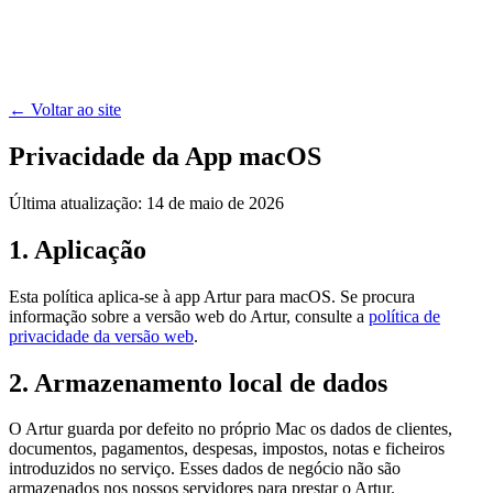
Artur
Assistente de IA
Simuladores
Preços
Guias
macOS
Entrar
Começar grátis
← Voltar ao site
Privacidade da App macOS
Última atualização: 14 de maio de 2026
1. Aplicação
Esta política aplica-se à app Artur para macOS. Se procura
informação sobre a versão web do Artur, consulte a
política de
privacidade da versão web
.
2. Armazenamento local de dados
O Artur guarda por defeito no próprio Mac os dados de clientes,
documentos, pagamentos, despesas, impostos, notas e ficheiros
introduzidos no serviço. Esses dados de negócio não são
armazenados nos nossos servidores para prestar o Artur.